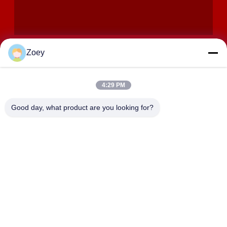
Zoey
4:29 PM
SUBMETER
Good day, what product are you looking for?
ENDEREÇO
Rua Huida 358, cidade de Zhangyan, distrito de Jinshan,
Xangai
SHANGHAI LWT INTELLIGENT TECHNOLOGY
CO.,LTD